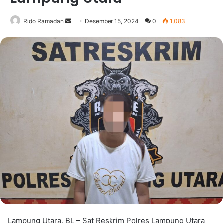
Rido Ramadan
S
Desember 15, 2024
0
1,083
e
n
d
a
n
e
m
a
i
l
Lampung Utara, BL – Sat Reskrim Polres Lampung Utara