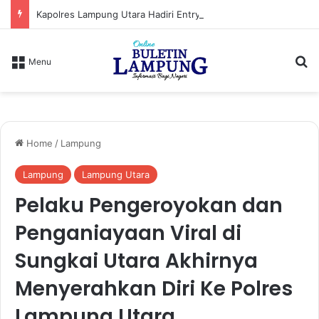
Kapolres Lampung Utara Hadiri Entry Meeting Penilaian Maladministrasi Penyelenggaraan Pelayanan Publik Tahun 2026
S
Menu
Home
/
Lampung
Lampung
Lampung Utara
Pelaku Pengeroyokan dan
Penganiayaan Viral di
Sungkai Utara Akhirnya
Menyerahkan Diri Ke Polres
Lampung Utara