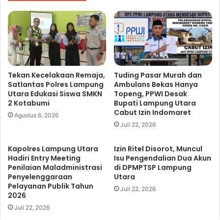
r
g
i
a
n
D
g
i
A
b
u
n
Tekan Kecelakaan Remaja,
Tuding Pasar Murah dan
Satlantas Polres Lampung
Ambulans Bekas Hanya
g
Utara Edukasi Siswa SMKN
Topeng, PPWI Desak
T
2 Kotabumi
Bupati Lampung Utara
i
Cabut Izin Indomaret
m
Agustus 6, 2026
Juli 22, 2026
u
r
,
Kapolres Lampung Utara
Izin Ritel Disorot, Muncul
P
Hadiri Entry Meeting
Isu Pengendalian Dua Akun
e
Penilaian Maladministrasi
di DPMPTSP Lampung
Penyelenggaraan
Utara
l
Pelayanan Publik Tahun
a
Juli 22, 2026
2026
k
u
Juli 22, 2026
D