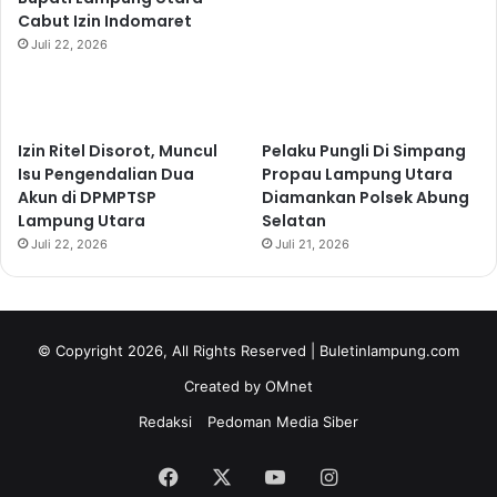
Cabut Izin Indomaret
Juli 22, 2026
Izin Ritel Disorot, Muncul
Pelaku Pungli Di Simpang
Isu Pengendalian Dua
Propau Lampung Utara
Akun di DPMPTSP
Diamankan Polsek Abung
Lampung Utara
Selatan
Juli 22, 2026
Juli 21, 2026
© Copyright 2026, All Rights Reserved | Buletinlampung.com
Created by OMnet
Redaksi
Pedoman Media Siber
Facebook
X
YouTube
Instagram