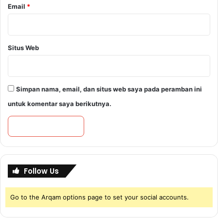
a
Email
*
m
p
u
n
Situs Web
g
U
t
a
Simpan nama, email, dan situs web saya pada peramban ini
r
untuk komentar saya berikutnya.
a
Follow Us
Go to the Arqam options page to set your social accounts.