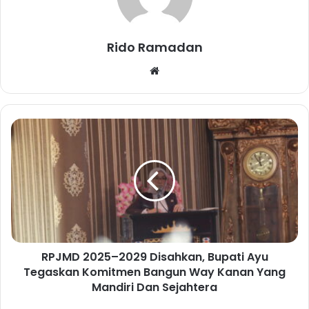
Rido Ramadan
We
bsi
te
R
P
J
M
D
2
0
2
5
RPJMD 2025–2029 Disahkan, Bupati Ayu
–
Tegaskan Komitmen Bangun Way Kanan Yang
2
0
Mandiri Dan Sejahtera
2