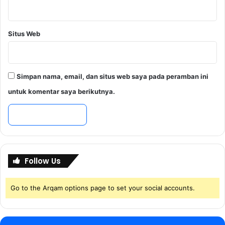
e
i
j
n
a
y
Situs Web
h
a
t
e
r
Simpan nama, email, dan situs web saya pada peramban ini
a
untuk komentar saya berikutnya.
Follow Us
Go to the Arqam options page to set your social accounts.