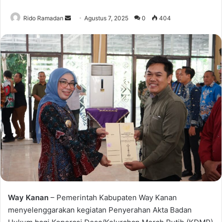
Rido Ramadan
S
Agustus 7, 2025
0
404
e
n
d
a
n
e
m
a
i
l
Way Kanan
– Pemerintah Kabupaten Way Kanan
menyelenggarakan kegiatan Penyerahan Akta Badan