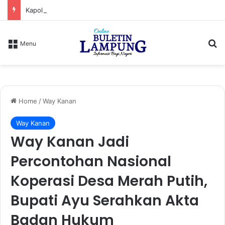
Kapolres Lampung Utara Hadiri Entry Meeting Penilaian Maladministrasi Penyelenggaraan Pelayanan Publik Tahun 2026
S
Menu
Home
/
Way Kanan
Way Kanan
Way Kanan Jadi
Percontohan Nasional
Koperasi Desa Merah Putih,
Bupati Ayu Serahkan Akta
Badan Hukum