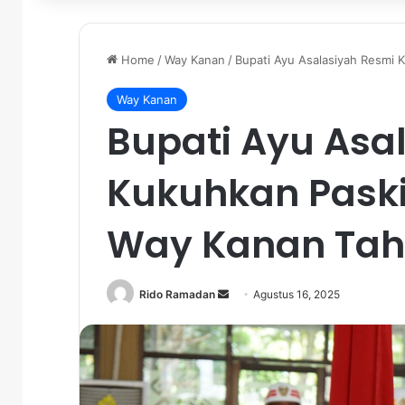
Home
/
Way Kanan
/
Bupati Ayu Asalasiyah Resmi
Way Kanan
Bupati Ayu Asa
Kukuhkan Pask
Way Kanan Tah
Rido Ramadan
S
Agustus 16, 2025
e
n
d
a
n