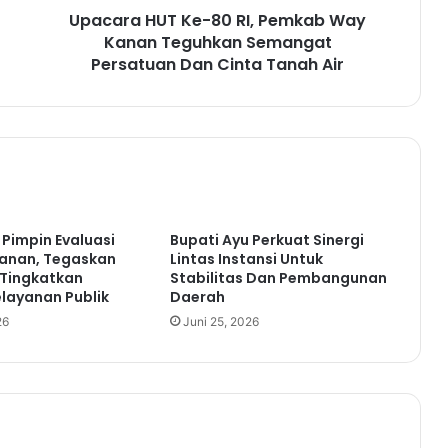
Upacara HUT Ke-80 RI, Pemkab Way
T
Kanan Teguhkan Semangat
K
e
Persatuan Dan Cinta Tanah Air
-
8
0
R
I
,
P
e
 Pimpin Evaluasi
Bupati Ayu Perkuat Sinergi
m
anan, Tegaskan
Lintas Instansi Untuk
k
Tingkatkan
Stabilitas Dan Pembangunan
a
elayanan Publik
Daerah
b
26
Juni 25, 2026
W
a
y
K
a
n