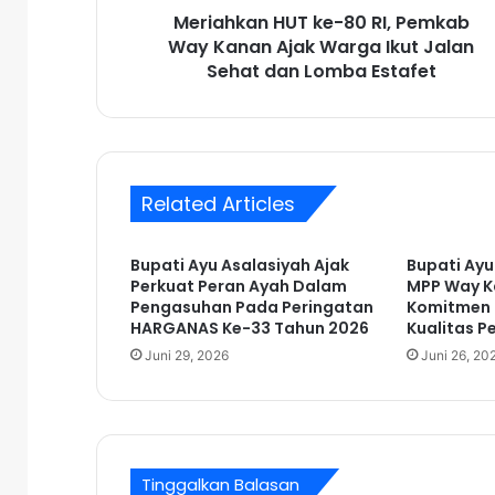
Meriahkan HUT ke-80 RI, Pemkab
H
Way Kanan Ajak Warga Ikut Jalan
U
T
Sehat dan Lomba Estafet
k
e
-
8
0
Related Articles
R
I
,
Bupati Ayu Asalasiyah Ajak
Bupati Ayu
P
Perkuat Peran Ayah Dalam
MPP Way K
e
Pengasuhan Pada Peringatan
Komitmen 
m
HARGANAS Ke-33 Tahun 2026
Kualitas P
k
Juni 29, 2026
Juni 26, 20
a
b
W
a
y
Tinggalkan Balasan
K