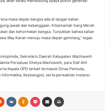
nya, akan selalu mendukung upaya positif generasi
rena masa depan bangsa ada di tangan kalian.
ggung jawab dan kebanggaan. Kibarkanlah Sang Merah
ulatan dan kehormatan bangsa. Tunjukkan bahwa kalian
bawa Way Kanan menuju masa depan gemilang,” tegas
Forkopimda, Sekretaris Daerah Kabupaten Machiavelli
anita Persatuan Dhelya Machiavelli, para Staf Ahli
 serta Kepala OPD terkait termasuk Dinas Pemuda,
 Informatika, Kesbangpol, serta perwakilan instansi
Reddit
VKontakte
Odnoklassniki
Pocket
Share via Email
Print