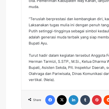
cita. Pemerintah Kabupaten Way Kanan, lanjut
muda.
“Teruslah berprestasi dan kembangkan diri, ka
Laksanakan tugas mulia ini dengan penuh tan
Putih setinggi-tingginya sebagai simbol keda
adalah generasi muda terbaik yang siap mem
Bupati Ayu.
Turut hadir dalam kegiatan tersebut Anggota 
Herman Tarmizi, S.STP., M.Si., Ketua Dharma W
Bupati, Asisten Sekda, Plt. Inspektur Daerah,
Olahraga dan Pariwisata, Dinas Komunikasi dan
vertikal. (Nela).
Facebook
X
LinkedIn
Tumblr
Pinterest
Share