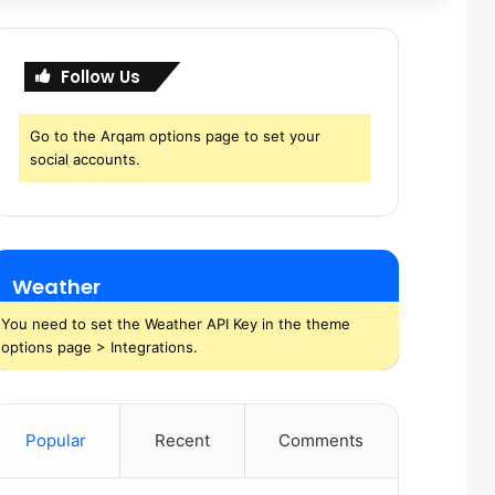
Follow Us
Go to the Arqam options page to set your
social accounts.
Weather
You need to set the Weather API Key in the theme
options page > Integrations.
Popular
Recent
Comments