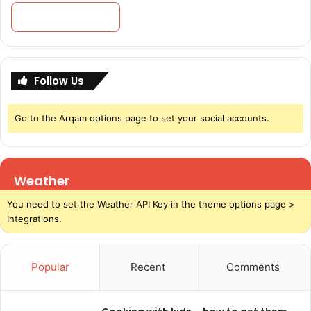
a
h
u
n
2
Follow Us
0
2
4
Go to the Arqam options page to set your social accounts.
Weather
You need to set the Weather API Key in the theme options page >
Integrations.
Popular
Recent
Comments