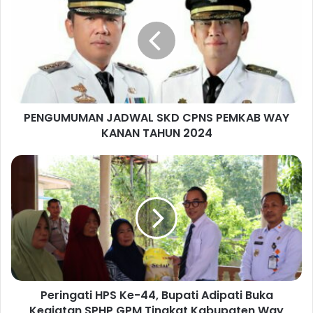
N
G
U
M
U
M
A
PENGUMUMAN JADWAL SKD CPNS PEMKAB WAY
N
KANAN TAHUN 2024
J
A
D
P
W
e
A
r
L
i
S
n
K
g
D
a
C
t
P
i
N
Peringati HPS Ke-44, Bupati Adipati Buka
H
S
Kegiatan SPHP GPM Tingkat Kabupaten Way
P