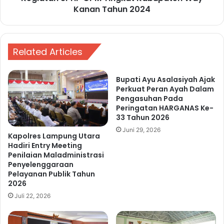
P
S
Kanan Tahun 2024
E
K
M
e
K
-
A
4
Related Articles
B
4
W
,
Bupati Ayu Asalasiyah Ajak
A
B
Perkuat Peran Ayah Dalam
Y
u
Pengasuhan Pada
K
p
Peringatan HARGANAS Ke-
A
a
33 Tahun 2026
N
t
Juni 29, 2026
A
i
Kapolres Lampung Utara
N
A
Hadiri Entry Meeting
T
Penilaian Maladministrasi
d
Penyelenggaraan
A
i
Pelayanan Publik Tahun
H
p
2026
U
a
N
Juli 22, 2026
t
2
i
0
B