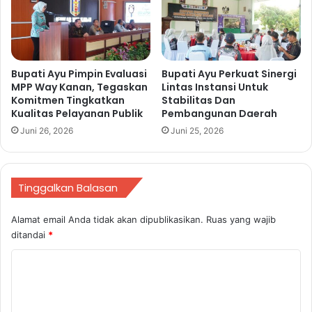
2
u
4
k
a
K
e
Bupati Ayu Pimpin Evaluasi
Bupati Ayu Perkuat Sinergi
g
MPP Way Kanan, Tegaskan
Lintas Instansi Untuk
i
Komitmen Tingkatkan
Stabilitas Dan
a
Kualitas Pelayanan Publik
Pembangunan Daerah
t
Juni 26, 2026
Juni 25, 2026
a
n
S
P
Tinggalkan Balasan
H
P
Alamat email Anda tidak akan dipublikasikan.
Ruas yang wajib
G
ditandai
*
P
M
K
T
o
i
n
m