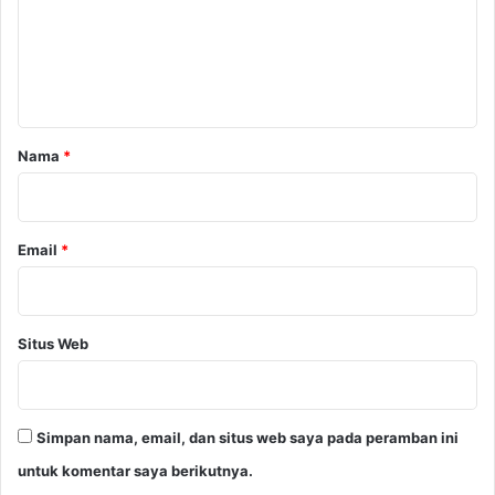
g
e
k
a
n
t
t
K
a
a
b
r
Nama
*
u
*
p
a
t
Email
*
e
n
W
a
Situs Web
y
K
a
n
Simpan nama, email, dan situs web saya pada peramban ini
a
n
untuk komentar saya berikutnya.
T