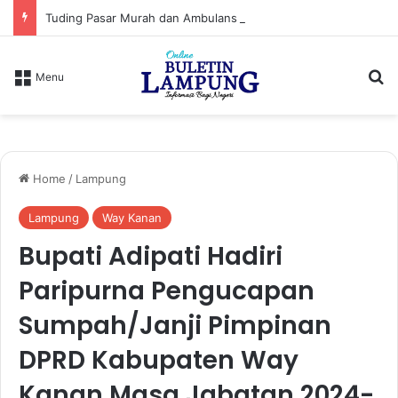
Tuding Pasar Murah dan Ambulans Bekas Hanya Topeng, PPWI Desak Bupati Lampung Utara Cabut Izin Indomaret
S
Menu
Home
/
Lampung
Lampung
Way Kanan
Bupati Adipati Hadiri
Paripurna Pengucapan
Sumpah/Janji Pimpinan
DPRD Kabupaten Way
Kanan Masa Jabatan 2024-