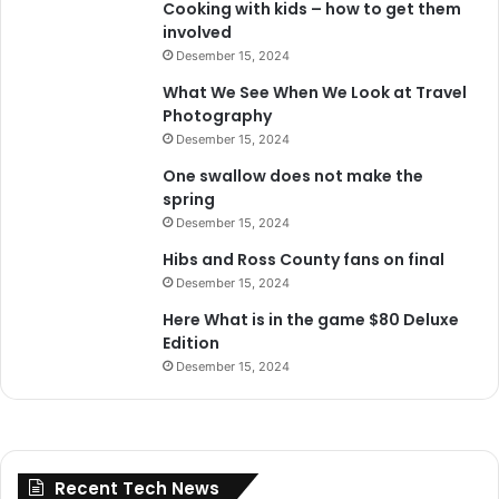
Cooking with kids – how to get them
o
involved
m
Desember 15, 2024
What We See When We Look at Travel
Photography
Desember 15, 2024
One swallow does not make the
spring
Desember 15, 2024
Hibs and Ross County fans on final
Desember 15, 2024
Here What is in the game $80 Deluxe
Edition
Desember 15, 2024
Recent Tech News