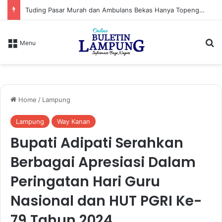
Tuding Pasar Murah dan Ambulans Bekas Hanya Topeng, PPWI Desak Bupati Lampung Utara Cabut Izin Indomaret
S
Menu
Home
/
Lampung
Lampung
Way Kanan
Bupati Adipati Serahkan
Berbagai Apresiasi Dalam
Peringatan Hari Guru
Nasional dan HUT PGRI Ke-
79 Tahun 2024