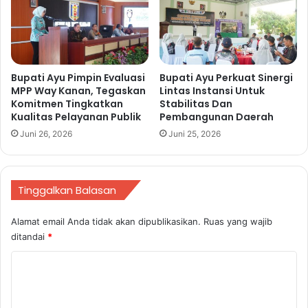
n
2
t
4
a
,
M
B
a
u
Bupati Ayu Pimpin Evaluasi
Bupati Ayu Perkuat Sinergi
s
p
MPP Way Kanan, Tegaskan
Lintas Instansi Untuk
y
a
Komitmen Tingkatkan
Stabilitas Dan
a
t
Kualitas Pelayanan Publik
Pembangunan Daerah
r
i
Juni 26, 2026
Juni 25, 2026
a
A
k
d
a
i
t
p
Tinggalkan Balasan
S
a
u
t
Alamat email Anda tidak akan dipublikasikan.
Ruas yang wajib
k
i
ditandai
*
s
S
e
a
K
s
m
o
k
p
a
a
m