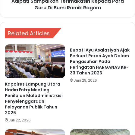
Adipati Sampaikan Terimakasih Kepada Para
a
e
r
Guru Di Bumi Ramik Ragom
m
i
i
G
l
u
u
r
Related Articles
,
u
B
N
Bupati Ayu Asalasiyah Ajak
u
a
Perkuat Peran Ayah Dalam
p
s
Pengasuhan Pada
a
i
Peringatan HARGANAS Ke-
t
o
33 Tahun 2026
i
n
Juni 29, 2026
A
a
Kapolres Lampung Utara
d
l
Hadiri Entry Meeting
i
Penilaian Maladministrasi
T
Penyelenggaraan
p
a
Pelayanan Publik Tahun
a
h
2026
t
u
i
Juli 22, 2026
n
M
2
i
0