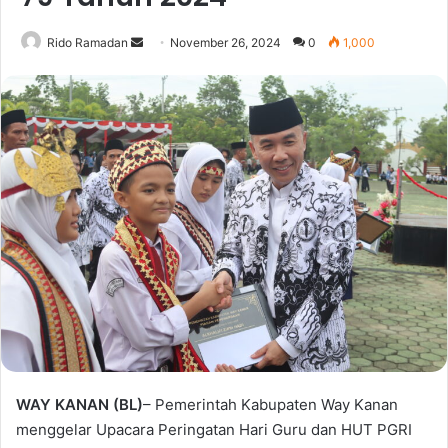
Rido Ramadan
S
November 26, 2024
0
1,000
e
n
d
a
n
e
m
a
i
l
WAY KANAN (BL)
– Pemerintah Kabupaten Way Kanan
menggelar Upacara Peringatan Hari Guru dan HUT PGRI