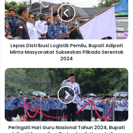
p
a
s
D
i
s
t
Lepas Distribusi Logistik Pemilu, Bupati Adipati
r
Minta Masyarakat Sukseskan Pilkada Serentak
i
b
2024
u
s
P
i
e
L
r
o
i
g
n
i
g
s
a
t
t
i
i
k
Peringati Hari Guru Nasional Tahun 2024, Bupati
H
P