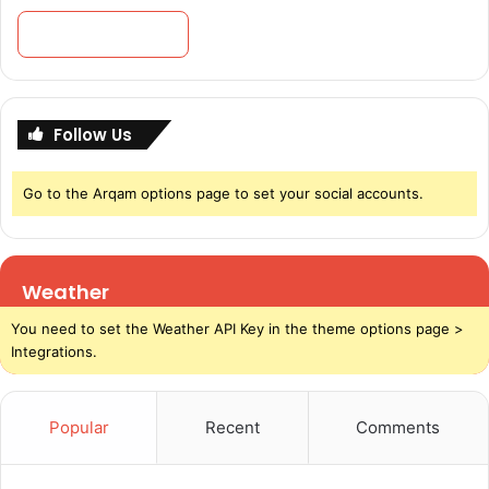
P
a
r
a
G
u
Follow Us
r
u
D
Go to the Arqam options page to set your social accounts.
i
B
u
m
Weather
i
R
You need to set the Weather API Key in the theme options page >
a
Integrations.
m
i
k
Popular
Recent
Comments
R
a
g