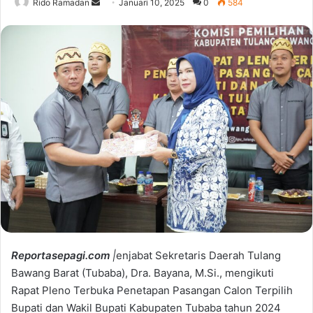
Rido Ramadan
S
Januari 10, 2025
0
584
e
n
d
a
n
e
m
a
i
l
Reportasepagi.com
|
enjabat Sekretaris Daerah Tulang
Bawang Barat (Tubaba), Dra. Bayana, M.Si., mengikuti
Rapat Pleno Terbuka Penetapan Pasangan Calon Terpilih
Bupati dan Wakil Bupati Kabupaten Tubaba tahun 2024