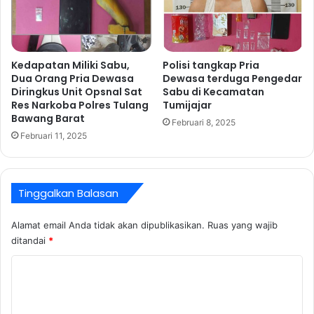
P
u
r
h
o
P
g
e
Kedapatan Miliki Sabu,
Polisi tangkap Pria
r
r
Dua Orang Pria Dewasa
Dewasa terduga Pengedar
a
s
Diringkus Unit Opsnal Sat
Sabu di Kecamatan
m
o
Res Narkoba Polres Tulang
Tumijajar
D
n
Bawang Barat
Februari 8, 2025
D
e
Februari 11, 2025
T
l
a
P
h
o
u
l
Tinggalkan Balasan
n
r
2
e
Alamat email Anda tidak akan dipublikasikan.
Ruas yang wajib
0
s
ditandai
*
2
T
4
u
K
l
o
a
n
m