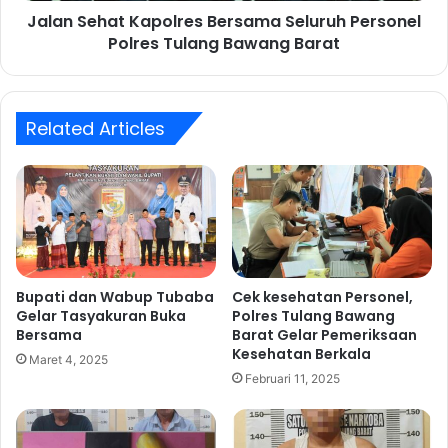
b
Jalan Sehat Kapolres Bersama Seluruh Personel
t
a
Polres Tulang Bawang Barat
K
b
a
a
p
t
o
e
Related Articles
l
l
r
a
e
h
s
R
B
e
e
a
r
l
s
i
a
Bupati dan Wabup Tubaba
Cek kesehatan Personel,
s
Gelar Tasyakuran Buka
Polres Tulang Bawang
m
Bersama
Barat Gelar Pemeriksaan
a
a
Kesehatan Berkala
s
S
Maret 4, 2025
i
e
Februari 11, 2025
k
l
a
u
n
r