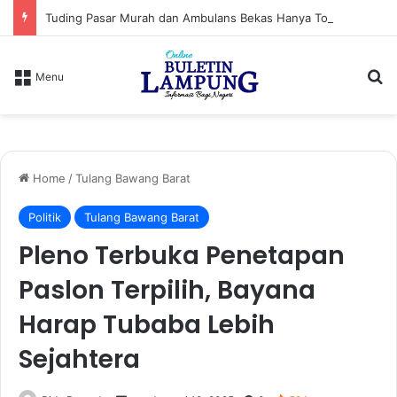
Tuding Pasar Murah dan Ambulans Bekas Hanya Topeng, PPWI Desak Bupati Lampung Utara Cabut Izin Indomaret
S
Menu
Home
/
Tulang Bawang Barat
Politik
Tulang Bawang Barat
Pleno Terbuka Penetapan
Paslon Terpilih, Bayana
Harap Tubaba Lebih
Sejahtera