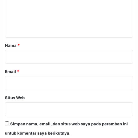
g
e
B
a
n
w
t
a
a
n
g
r
Nama
*
B
*
a
r
a
Email
*
t
Situs Web
Simpan nama, email, dan situs web saya pada peramban ini
untuk komentar saya berikutnya.