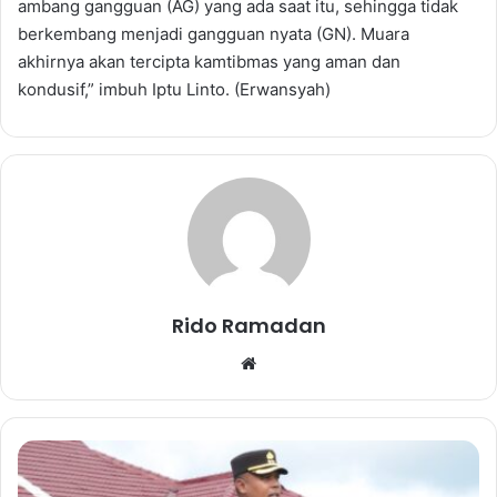
ambang gangguan (AG) yang ada saat itu, sehingga tidak
berkembang menjadi gangguan nyata (GN). Muara
akhirnya akan tercipta kamtibmas yang aman dan
kondusif,” imbuh Iptu Linto. (Erwansyah)
Rido Ramadan
We
bsi
te
I
n