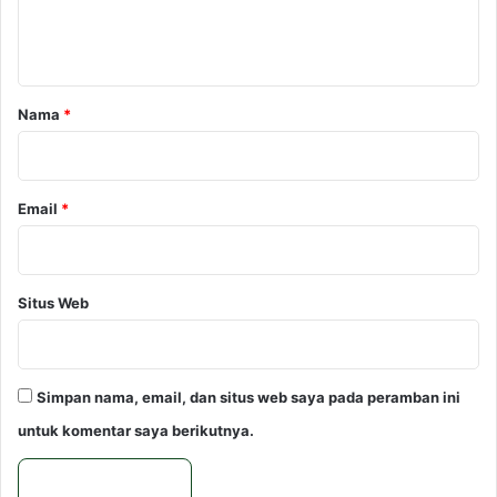
m
i
n
P
K
t
i
e
m
a
s
p
e
r
Nama
*
i
h
*
n
a
a
t
n
a
Email
*
n
Situs Web
Simpan nama, email, dan situs web saya pada peramban ini
untuk komentar saya berikutnya.