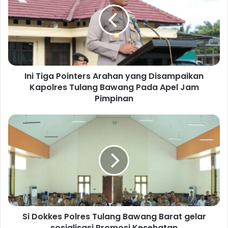
i
T
i
g
a
P
o
Ini Tiga Pointers Arahan yang Disampaikan
i
Kapolres Tulang Bawang Pada Apel Jam
n
t
Pimpinan
e
r
S
s
i
A
D
r
o
a
k
h
k
a
e
n
s
y
P
a
Si Dokkes Polres Tulang Bawang Barat gelar
o
n
sosialisasi Promosi Kesehatan
l