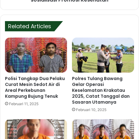
g
r
D
e
i
s
s
Related Articles
T
a
u
m
l
p
a
a
n
i
g
k
B
a
a
n
w
Polisi Tangkap Dua Pelaku
Polres Tulang Bawang
K
Curat Mesin Sedot Air di
Gelar Operasi
a
a
Areal Perkebunan
Keselamatan Krakatau
n
Kampung Bujung Tenuk
2025, Catat Tanggal dan
p
g
Sasaran Utamanya
o
B
Februari 11, 2025
l
Februari 10, 2025
a
r
r
e
a
s
t
T
g