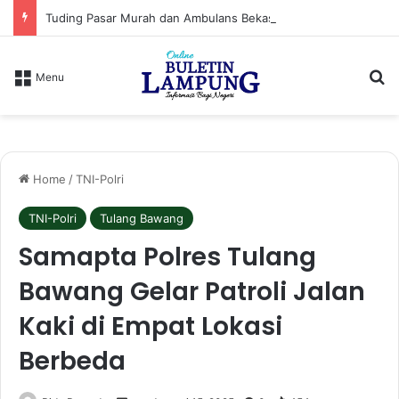
Tuding Pasar Murah dan Ambulans Bekas Hanya Topeng, PPWI Desak Bupati Lampung Utara Cabut Izin Indomaret
S
Menu
Home
/
TNI-Polri
TNI-Polri
Tulang Bawang
Samapta Polres Tulang
Bawang Gelar Patroli Jalan
Kaki di Empat Lokasi
Berbeda