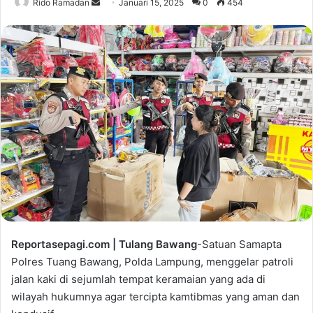
Rido Ramadan
S
Januari 15, 2025
0
454
e
n
d
a
n
e
m
a
i
l
Reportasepagi.com | Tulang Bawang
-Satuan Samapta
Polres Tuang Bawang, Polda Lampung, menggelar patroli
jalan kaki di sejumlah tempat keramaian yang ada di
wilayah hukumnya agar tercipta kamtibmas yang aman dan