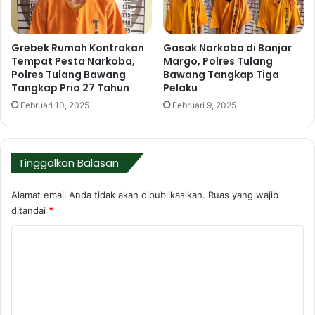
u
e
l
l
a
a
Grebek Rumah Kontrakan
Gasak Narkoba di Banjar
n
r
Tempat Pesta Narkoba,
Margo, Polres Tulang
g
s
Polres Tulang Bawang
Bawang Tangkap Tiga
B
o
Tangkap Pria 27 Tahun
Pelaku
a
s
Februari 10, 2025
Februari 9, 2025
w
i
a
a
n
l
g
i
Tinggalkan Balasan
P
s
a
a
Alamat email Anda tidak akan dipublikasikan.
Ruas yang wajib
d
s
ditandai
*
a
i
A
P
K
p
r
o
e
o
l
m
m
J
o
e
a
s