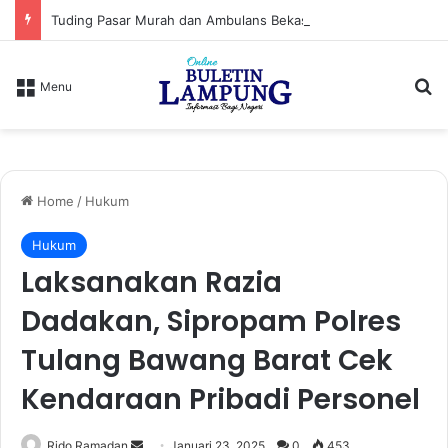
Tuding Pasar Murah dan Ambulans Bekas Hanya Topeng, PPWI Desak Bupati Lampung Utara Cabut Izin Indomaret
S
Menu
Home
/
Hukum
Hukum
Laksanakan Razia
Dadakan, Sipropam Polres
Tulang Bawang Barat Cek
Kendaraan Pribadi Personel
Rido Ramadan
S
Januari 23, 2025
0
453