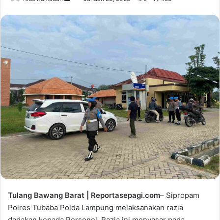
e
n
d
a
n
e
m
a
i
l
Tulang Bawang Barat | Reportasepagi.com
– Sipropam
Polres Tubaba Polda Lampung melaksanakan razia
dadakan kepada Personel, Razia ini menyasar pada