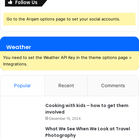
Follow Us
a
m
B
Go to the Arqam options page to set your social accounts.
a
n
j
i
Weather
r
You need to set the Weather API Key in the theme options page >
Integrations.
Popular
Recent
Comments
Cooking with kids – how to get them
involved
Desember 15, 2024
What We See When We Look at Travel
Photography