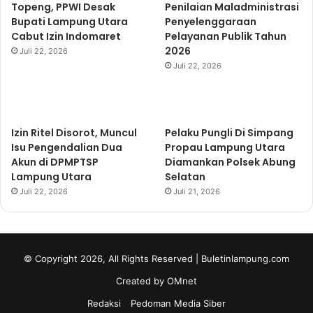
Topeng, PPWI Desak
Penilaian Maladministrasi
Bupati Lampung Utara
Penyelenggaraan
Cabut Izin Indomaret
Pelayanan Publik Tahun
2026
Juli 22, 2026
Juli 22, 2026
Izin Ritel Disorot, Muncul
Pelaku Pungli Di Simpang
Isu Pengendalian Dua
Propau Lampung Utara
Akun di DPMPTSP
Diamankan Polsek Abung
Lampung Utara
Selatan
Juli 22, 2026
Juli 21, 2026
© Copyright 2026, All Rights Reserved | Buletinlampung.com
Created by OMnet
Redaksi
Pedoman Media Siber