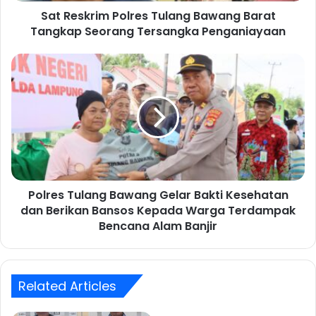
Sat Reskrim Polres Tulang Bawang Barat
m
Tangkap Seorang Tersangka Penganiayaan
P
o
l
P
r
o
e
l
s
r
T
e
u
s
l
T
a
u
n
l
g
Polres Tulang Bawang Gelar Bakti Kesehatan
a
B
dan Berikan Bansos Kepada Warga Terdampak
n
a
g
Bencana Alam Banjir
w
B
a
a
n
w
g
a
Related Articles
B
n
a
g