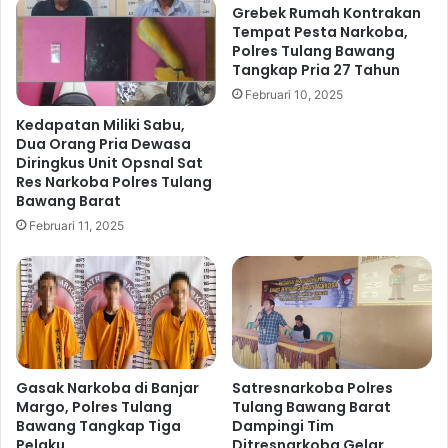
Grebek Rumah Kontrakan
r
G
Tempat Pesta Narkoba,
a
e
Polres Tulang Bawang
t
l
Tangkap Pria 27 Tahun
T
a
Februari 10, 2025
a
r
n
B
Kedapatan Miliki Sabu,
g
a
Dua Orang Pria Dewasa
k
Diringkus Unit Opsnal Sat
k
Res Narkoba Polres Tulang
a
t
Bawang Barat
p
i
S
K
Februari 11, 2025
e
e
o
s
r
e
a
h
n
a
g
t
T
a
Gasak Narkoba di Banjar
Satresnarkoba Polres
e
n
Margo, Polres Tulang
Tulang Bawang Barat
r
d
Bawang Tangkap Tiga
Dampingi Tim
s
a
Pelaku
Ditresnarkoba Gelar