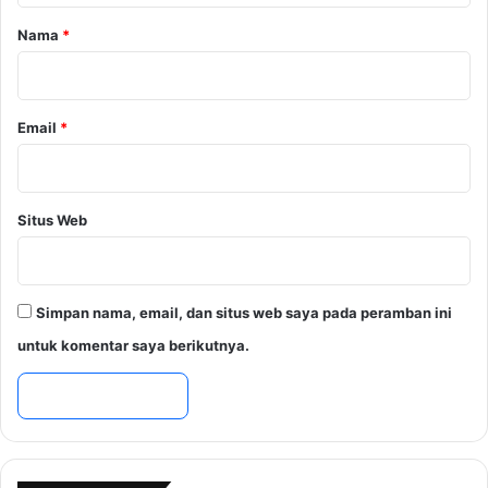
a
r
r
Nama
*
g
*
a
T
e
Email
*
r
d
a
m
Situs Web
p
a
k
B
Simpan nama, email, dan situs web saya pada peramban ini
e
n
untuk komentar saya berikutnya.
c
a
n
a
A
l