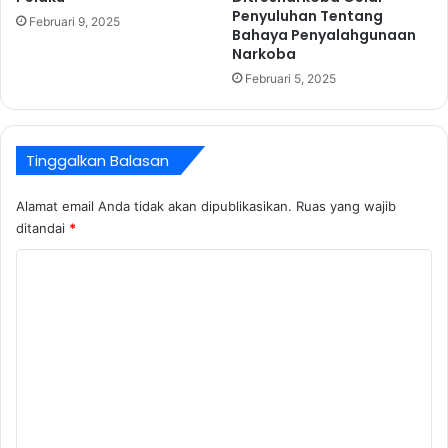
a
n
Penyuluhan Tentang
Februari 9, 2025
n
B
Bahaya Penyalahgunaan
g
e
Narkoba
k
r
Februari 5, 2025
a
i
P
k
e
a
n
n
Tinggalkan Balasan
g
B
a
a
Alamat email Anda tidak akan dipublikasikan.
Ruas yang wajib
n
n
ditandai
*
i
s
a
o
K
y
s
o
a
K
a
e
m
n
p
e
a
n
d
a
t
W
a