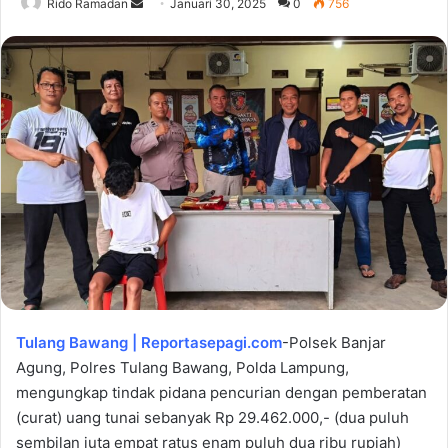
Rido Ramadan
S
Januari 30, 2025
0
756
e
n
d
a
n
e
m
a
i
l
Tulang Bawang | Reportasepagi.com
-Polsek Banjar
Agung, Polres Tulang Bawang, Polda Lampung,
mengungkap tindak pidana pencurian dengan pemberatan
(curat) uang tunai sebanyak Rp 29.462.000,- (dua puluh
sembilan juta empat ratus enam puluh dua ribu rupiah)