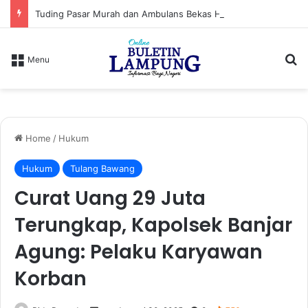
Tuding Pasar Murah dan Ambulans Bekas Hanya Topeng, PPWI Desak Bupati Lampung Utara Cabut Izin Indomaret
S
Menu
Home
/
Hukum
Hukum
Tulang Bawang
Curat Uang 29 Juta
Terungkap, Kapolsek Banjar
Agung: Pelaku Karyawan
Korban