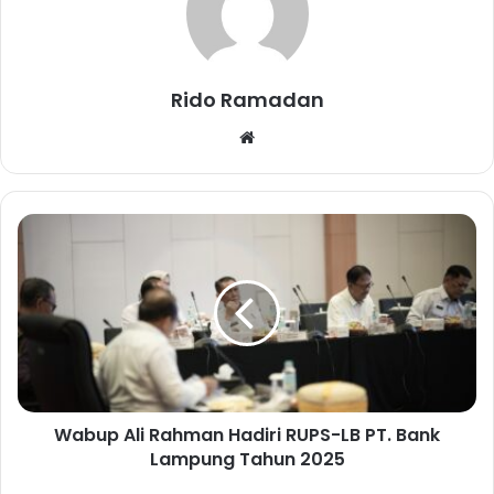
Rido Ramadan
We
bsi
te
W
a
b
u
p
A
l
i
R
Wabup Ali Rahman Hadiri RUPS-LB PT. Bank
a
Lampung Tahun 2025
h
m