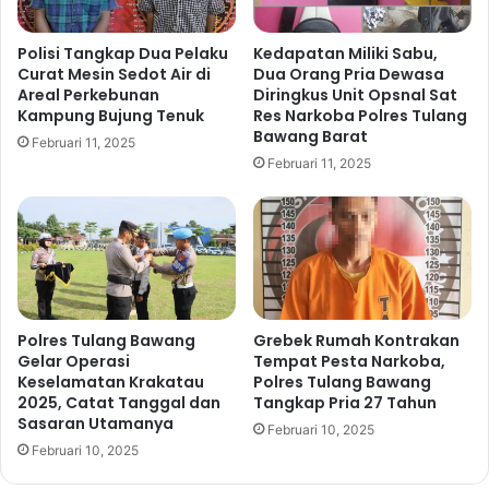
k
,
L
K
a
a
Polisi Tangkap Dua Pelaku
Kedapatan Miliki Sabu,
m
p
Curat Mesin Sedot Air di
Dua Orang Pria Dewasa
p
Areal Perkebunan
Diringkus Unit Opsnal Sat
o
Kampung Bujung Tenuk
Res Narkoba Polres Tulang
u
l
Bawang Barat
n
r
Februari 11, 2025
g
e
Februari 11, 2025
T
s
a
T
h
u
u
l
n
a
2
n
0
g
Polres Tulang Bawang
Grebek Rumah Kontrakan
2
B
Gelar Operasi
Tempat Pesta Narkoba,
5
a
Keselamatan Krakatau
Polres Tulang Bawang
w
2025, Catat Tanggal dan
Tangkap Pria 27 Tahun
a
Sasaran Utamanya
Februari 10, 2025
n
Februari 10, 2025
g
B