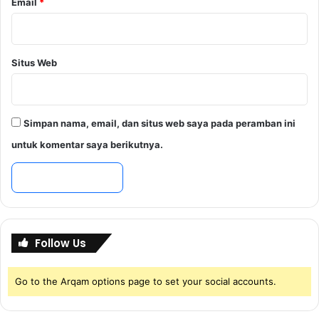
Email
*
k
a
n
a
Situs Web
n
P
a
d
Simpan nama, email, dan situs web saya pada peramban ini
a
P
untuk komentar saya berikutnya.
e
r
s
o
n
i
Follow Us
l
Go to the Arqam options page to set your social accounts.