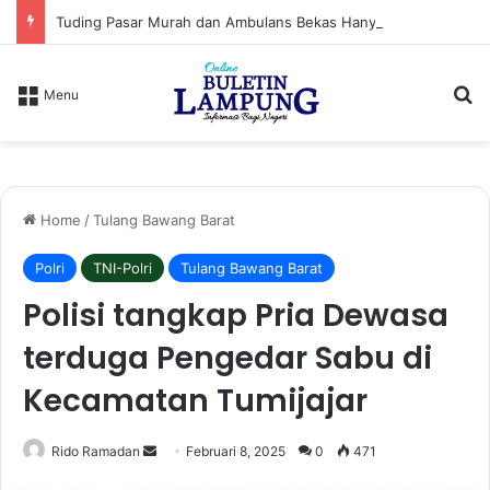
Tuding Pasar Murah dan Ambulans Bekas Hanya Topeng, PPWI Desak Bupati Lampung Utara Cabut Izin Indomaret
S
Menu
Home
/
Tulang Bawang Barat
Polri
TNI-Polri
Tulang Bawang Barat
Polisi tangkap Pria Dewasa
terduga Pengedar Sabu di
Kecamatan Tumijajar
Rido Ramadan
S
Februari 8, 2025
0
471
e