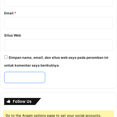
k
u
Email
*
Situs Web
Simpan nama, email, dan situs web saya pada peramban ini
untuk komentar saya berikutnya.
Follow Us
Go to the Arqam options page to set your social accounts.