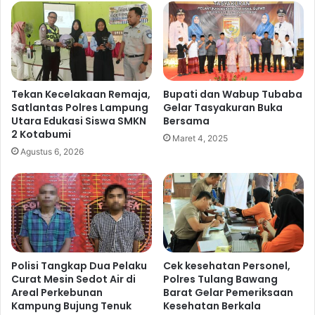
t
n
p
j
u
a
a
r
n
M
D
a
a
r
Tekan Kecelakaan Remaja,
Bupati dan Wabup Tubaba
l
Satlantas Polres Lampung
Gelar Tasyakuran Buka
g
Utara Edukasi Siswa SMKN
Bersama
m
o
2 Kotabumi
a
,
Maret 4, 2025
s
P
Agustus 6, 2026
,
o
A
l
K
r
B
e
P
s
Y
T
u
u
Polisi Tangkap Dua Pelaku
Cek kesehatan Personel,
l
l
Curat Mesin Sedot Air di
Polres Tulang Bawang
i
a
Areal Perkebunan
Barat Gelar Pemeriksaan
a
n
Kampung Bujung Tenuk
Kesehatan Berkala
n
g