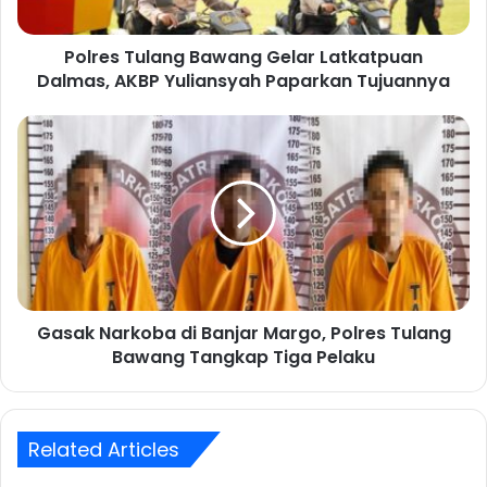
u
l
Polres Tulang Bawang Gelar Latkatpuan
a
Dalmas, AKBP Yuliansyah Paparkan Tujuannya
n
g
B
G
a
a
w
s
a
a
n
k
g
N
G
a
e
r
l
k
a
Gasak Narkoba di Banjar Margo, Polres Tulang
o
r
Bawang Tangkap Tiga Pelaku
b
L
a
a
d
t
i
k
Related Articles
B
a
a