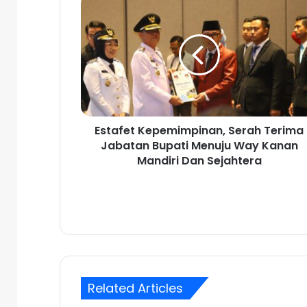
E
s
t
a
f
e
t
K
e
Estafet Kepemimpinan, Serah Terima
p
Jabatan Bupati Menuju Way Kanan
e
m
Mandiri Dan Sejahtera
i
m
p
i
n
a
n
,
Related Articles
S
e