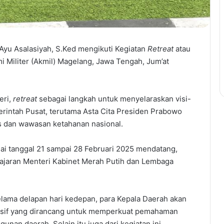
 Ayu Asalasiyah, S.Ked mengikuti Kegiatan
Retreat
atau
i Militer (Akmil) Magelang, Jawa Tengah, Jum’at
eri,
retreat
sebagai langkah untuk menyelaraskan visi-
intah Pusat, terutama Asta Cita Presiden Prabowo
 dan wawasan ketahanan nasional.
lai tanggal 21 sampai 28 Februari 2025 mendatang,
jajaran Menteri Kabinet Merah Putih dan Lembaga
elama delapan hari kedepan, para Kepala Daerah akan
ensif yang dirancang untuk memperkuat pemahaman
an daerah. Selain itu juga dari kegiatan ini