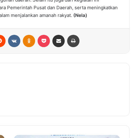
ara Pemerintah Pusat dan Daerah, serta meningkatkan
dalam menjalankan amanah rakyat.
(Nela)
Reddit
VKontakte
Odnoklassniki
Pocket
Share via Email
Print