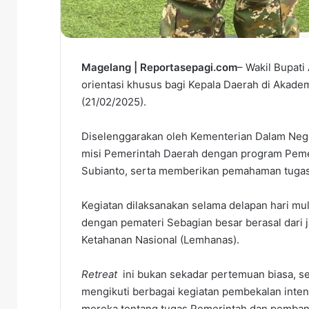
Magelang | Reportasepagi.com
– Wakil Bupati
orientasi khusus bagi Kepala Daerah di Akadem
(21/02/2025).
Diselenggarakan oleh Kementerian Dalam Neg
misi Pemerintah Daerah dengan program Pemer
Subianto, serta memberikan pemahaman tugas
Kegiatan dilaksanakan selama delapan hari mu
dengan pemateri Sebagian besar berasal dari 
Ketahanan Nasional (Lemhanas).
Retreat
ini bukan sekadar pertemuan biasa, s
mengikuti berbagai kegiatan pembekalan int
mereka tentang tugas Pemerintah dan pembangun