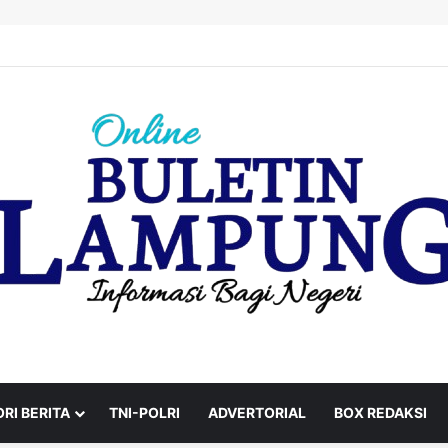
dan Ambulans Bekas Hanya Topeng, PPWI Desak Bupati Lampung Utara C
RI BERITA
TNI-POLRI
ADVERTORIAL
BOX REDAKSI