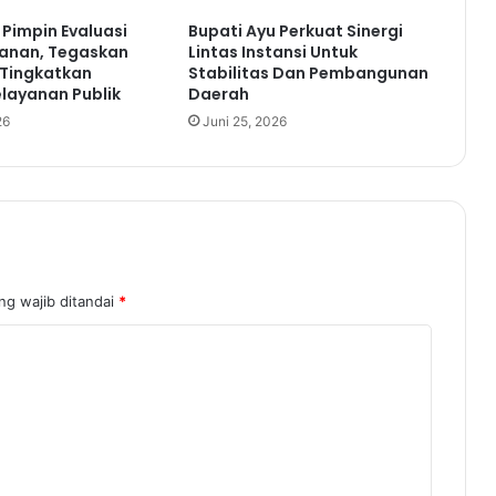
n
 Pimpin Evaluasi
Bupati Ayu Perkuat Sinergi
a
anan, Tegaskan
Lintas Instansi Untuk
n
Tingkatkan
Stabilitas Dan Pembangunan
P
elayanan Publik
Daerah
e
26
Juni 25, 2026
r
i
o
d
e
2
0
2
ng wajib ditandai
*
1
-
2
0
2
5
,
B