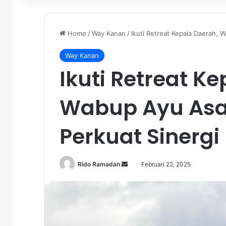
Home
/
Way Kanan
/
Ikuti Retreat Kepala Daerah, 
Way Kanan
Ikuti Retreat K
Wabup Ayu Asa
Perkuat Sinergi
Rido Ramadan
S
Februari 22, 2025
e
n
d
a
n