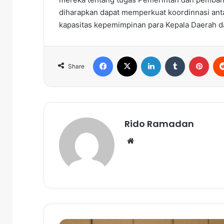
diharapkan dapat memperkuat koordinnasi ant
kapasitas kepemimpinan para Kepala Daerah 
Facebook
X
LinkedIn
Tumblr
Pinterest
Share
Rido Ramadan
We
bsi
te