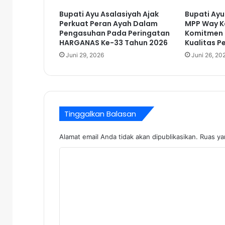
r
Bupati Ayu Asalasiyah Ajak
Bupati Ayu
a
Perkuat Peran Ayah Dalam
MPP Way K
h
Pengasuhan Pada Peringatan
Komitmen 
T
HARGANAS Ke-33 Tahun 2026
Kualitas P
e
Juni 29, 2026
Juni 26, 20
r
i
m
a
J
a
Tinggalkan Balasan
b
a
Alamat email Anda tidak akan dipublikasikan.
Ruas ya
t
a
K
n
o
B
m
u
p
e
a
n
t