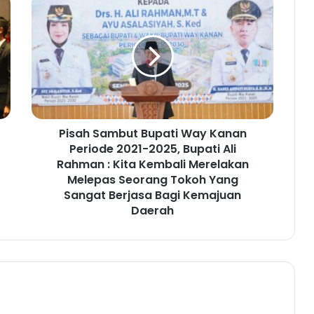
P
i
s
a
h
S
a
m
b
Pisah Sambut Bupati Way Kanan
u
Periode 2021-2025, Bupati Ali
t
B
Rahman : Kita Kembali Merelakan
u
Melepas Seorang Tokoh Yang
p
Sangat Berjasa Bagi Kemajuan
a
Daerah
t
i
W
a
y
K
a