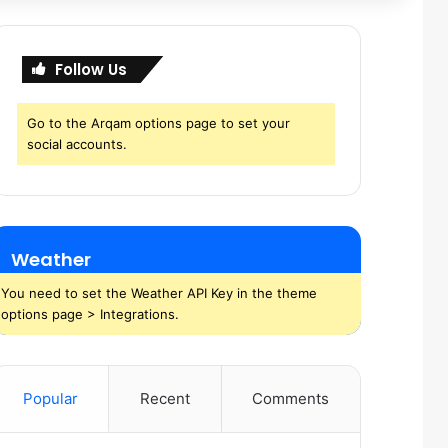
Follow Us
Go to the Arqam options page to set your
social accounts.
Weather
You need to set the Weather API Key in the theme
options page > Integrations.
Popular
Recent
Comments