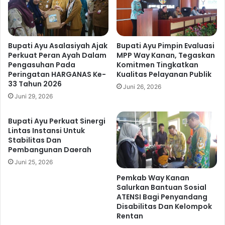
A
h
D
k
d
a
i
n
L
H
Bupati Ayu Asalasiyah Ajak
Bupati Ayu Pimpin Evaluasi
a
Perkuat Peran Ayah Dalam
MPP Way Kanan, Tegaskan
i
Pengasuhan Pada
Komitmen Tingkatkan
n
b
Peringatan HARGANAS Ke-
Kualitas Pelayanan Publik
u
a
33 Tahun 2026
d
h
Juni 26, 2026
a
Juni 29, 2026
T
d
a
G
n
Bupati Ayu Perkuat Sinergi
a
a
Lintas Instansi Untuk
t
h
Stabilitas Dan
o
Pembangunan Daerah
k
t
e
Juni 25, 2026
S
K
Pemkab Way Kanan
o
e
Salurkan Bantuan Sosial
e
j
ATENSI Bagi Penyandang
b
a
Disabilitas Dan Kelompok
r
k
Rentan
o
s