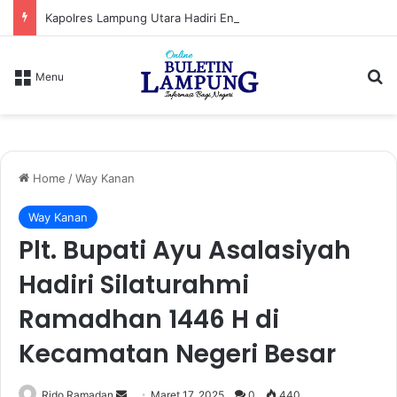
Kapolres Lampung Utara Hadiri Entry Meeting Penilaian Maladministrasi Penyelenggaraan Pelayanan Publik Tahun 2026
S
Menu
Home
/
Way Kanan
Way Kanan
Plt. Bupati Ayu Asalasiyah
Hadiri Silaturahmi
Ramadhan 1446 H di
Kecamatan Negeri Besar
Rido Ramadan
S
Maret 17, 2025
0
440