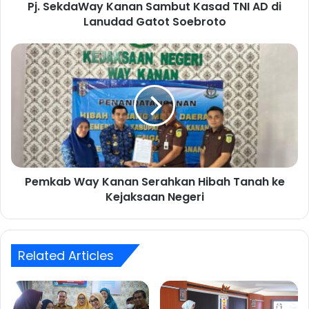
Pj. SekdaWay Kanan Sambut Kasad TNI AD di
a
Lanudad Gatot Soebroto
y
K
a
P
n
e
a
m
n
k
S
a
a
b
m
W
b
a
u
y
t
Pemkab Way Kanan Serahkan Hibah Tanah ke
K
K
Kejaksaan Negeri
a
a
n
s
a
a
n
d
Related Articles
S
T
e
N
r
I
a