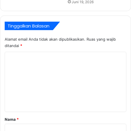
Juni 19, 2026
t
a
o
a
n
N
Tinggalkan Balasan
e
g
Alamat email Anda tidak akan dipublikasikan.
Ruas yang wajib
e
ditandai
*
r
i
K
o
m
e
n
t
a
r
Nama
*
*