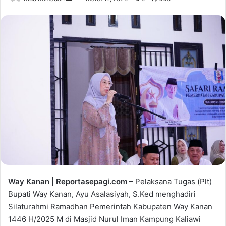
e
n
d
a
n
e
m
a
i
l
Way Kanan | Reportasepagi.com
– Pelaksana Tugas (Plt)
Bupati Way Kanan, Ayu Asalasiyah, S.Ked menghadiri
Silaturahmi Ramadhan Pemerintah Kabupaten Way Kanan
1446 H/2025 M di Masjid Nurul Iman Kampung Kaliawi