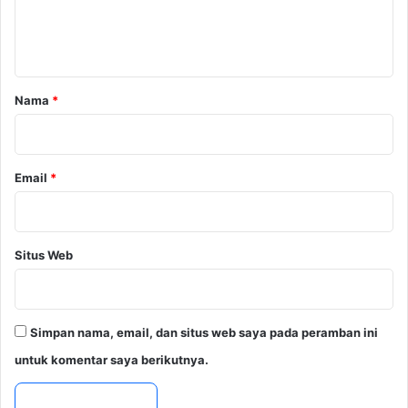
n
i
n
D
k
t
a
2
r
a
0
i
2
r
Nama
*
N
5
*
e
g
a
Email
*
r
a
Situs Web
Simpan nama, email, dan situs web saya pada peramban ini
untuk komentar saya berikutnya.