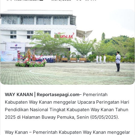
e
n
d
a
n
e
m
a
i
l
WAY KANAN | Reportasepagi.com
– Pemerintah
Kabupaten Way Kanan menggelar Upacara Peringatan Hari
Pendidikan Nasional Tingkat Kabupaten Way Kanan Tahun
2025 di Halaman Buway Pemuka, Senin (05/05/2025).
Way Kanan – Pemerintah Kabupaten Way Kanan menggelar