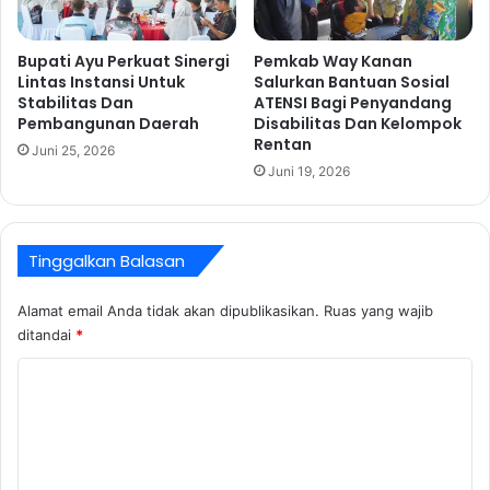
a
a
n
n
Bupati Ayu Perkuat Sinergi
Pemkab Way Kanan
G
J
Lintas Instansi Untuk
Salurkan Bantuan Sosial
r
e
Stabilitas Dan
ATENSI Bagi Penyandang
a
l
Pembangunan Daerah
Disabilitas Dan Kelompok
t
a
Rentan
Juni 25, 2026
i
n
Juni 19, 2026
s
g
K
P
a
e
d
n
Tinggalkan Balasan
o
i
U
l
Alamat email Anda tidak akan dipublikasikan.
Ruas yang wajib
l
a
ditandai
*
a
i
n
a
K
g
n
o
T
P
a
u
m
h
b
e
u
l