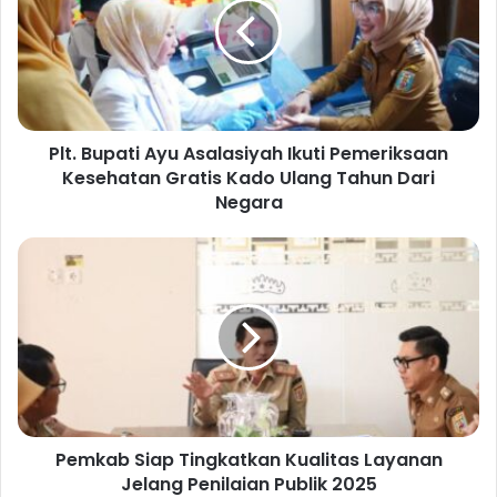
.
B
u
p
a
t
Plt. Bupati Ayu Asalasiyah Ikuti Pemeriksaan
i
Kesehatan Gratis Kado Ulang Tahun Dari
A
y
Negara
u
A
P
s
e
a
m
l
k
a
a
s
b
i
S
y
i
a
a
h
Pemkab Siap Tingkatkan Kualitas Layanan
p
I
Jelang Penilaian Publik 2025
T