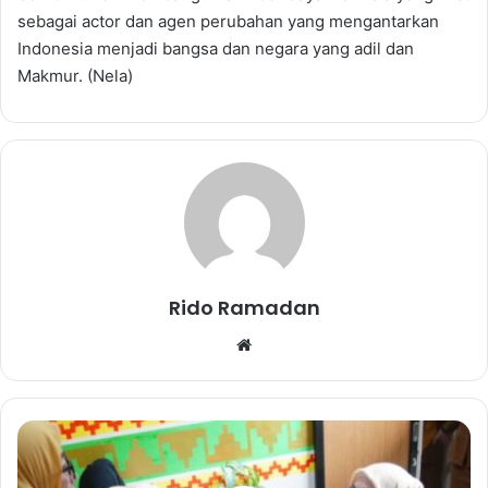
sebagai actor dan agen perubahan yang mengantarkan
Indonesia menjadi bangsa dan negara yang adil dan
Makmur. (Nela)
Rido Ramadan
We
bsi
te
P
l
t