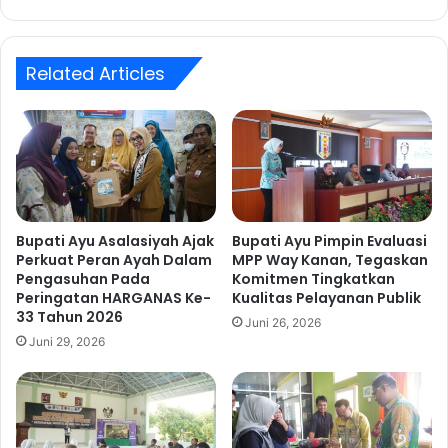
k
i
u
n
t
g
i
Related Articles
k
P
a
e
t
m
k
e
a
r
n
i
K
k
u
s
a
Bupati Ayu Asalasiyah Ajak
Bupati Ayu Pimpin Evaluasi
a
Perkuat Peran Ayah Dalam
MPP Way Kanan, Tegaskan
l
a
Pengasuhan Pada
Komitmen Tingkatkan
i
Peringatan HARGANAS Ke-
Kualitas Pelayanan Publik
n
t
33 Tahun 2026
K
a
Juni 26, 2026
e
Juni 29, 2026
s
s
L
e
a
h
y
a
a
t
n