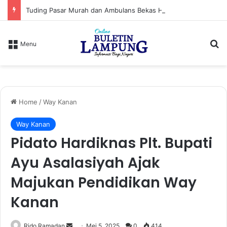
Tuding Pasar Murah dan Ambulans Bekas Hanya Topeng, PPWI Desak Bupati Lampung Utara Cabut Izin Indomaret
S
Menu
Home
/
Way Kanan
Way Kanan
Pidato Hardiknas Plt. Bupati
Ayu Asalasiyah Ajak
Majukan Pendidikan Way
Kanan
Rido Ramadan
S
Mei 5, 2025
0
414