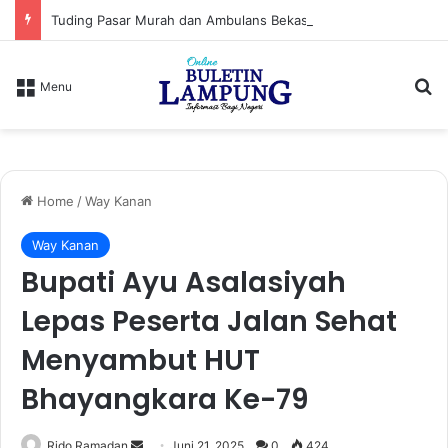
Tuding Pasar Murah dan Ambulans Bekas Hanya Topeng, PPWI Desak Bupati Lampung Utara Cabut Izin Indomaret
S
Menu
Home
/
Way Kanan
Way Kanan
Bupati Ayu Asalasiyah
Lepas Peserta Jalan Sehat
Menyambut HUT
Bhayangkara Ke-79
Rido Ramadan
S
Juni 21, 2025
0
424