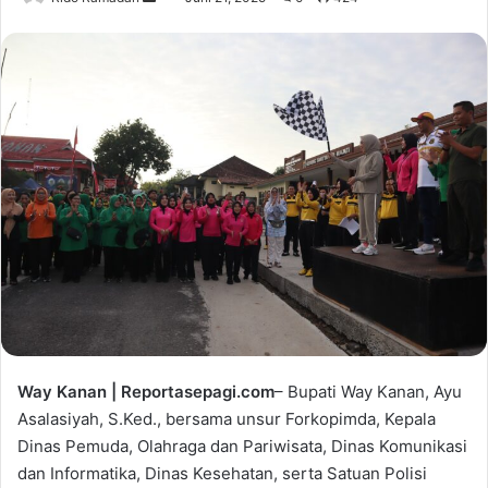
e
n
d
a
n
e
m
a
i
l
Way Kanan | Reportasepagi.com
– Bupati Way Kanan, Ayu
Asalasiyah, S.Ked., bersama unsur Forkopimda, Kepala
Dinas Pemuda, Olahraga dan Pariwisata, Dinas Komunikasi
dan Informatika, Dinas Kesehatan, serta Satuan Polisi