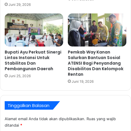
b
Juni 29, 2026
d
e
a
r
n
a
S
n
o
t
l
a
i
s
d
Bupati Ayu Perkuat Sinergi
Pemkab Way Kanan
a
a
Lintas Instansi Untuk
Salurkan Bantuan Sosial
n
r
Stabilitas Dan
ATENSI Bagi Penyandang
K
i
Pembangunan Daerah
Disabilitas Dan Kelompok
o
t
Rentan
Juni 25, 2026
r
a
Juni 19, 2026
u
s
p
A
s
S
i
N
Tinggalkan Balasan
T
L
a
e
Alamat email Anda tidak akan dipublikasikan.
Ruas yang wajib
h
w
ditandai
*
u
a