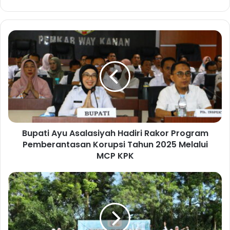
bsi
te
B
u
p
a
t
i
A
y
u
Bupati Ayu Asalasiyah Hadiri Rakor Program
A
Pemberantasan Korupsi Tahun 2025 Melalui
s
a
MCP KPK
l
a
P
s
e
i
m
y
k
a
a
h