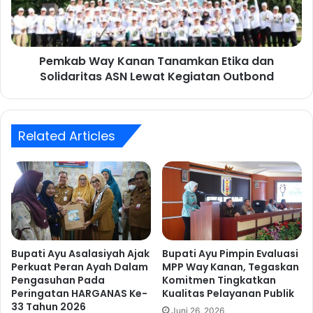
b
H
W
a
a
d
y
i
Pemkab Way Kanan Tanamkan Etika dan
K
r
Solidaritas ASN Lewat Kegiatan Outbond
a
i
n
R
a
a
n
k
Related Articles
T
o
a
r
n
P
a
r
m
o
k
g
a
r
n
a
E
Bupati Ayu Asalasiyah Ajak
Bupati Ayu Pimpin Evaluasi
m
Perkuat Peran Ayah Dalam
MPP Way Kanan, Tegaskan
t
P
Pengasuhan Pada
Komitmen Tingkatkan
i
Peringatan HARGANAS Ke-
Kualitas Pelayanan Publik
e
k
33 Tahun 2026
m
a
Juni 26, 2026