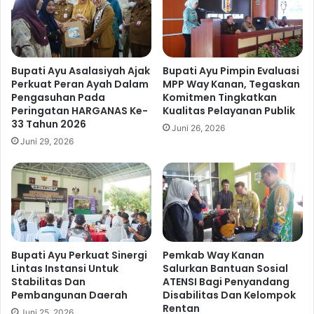
t
i
T
P
i
e
n
n
g
a
Bupati Ayu Asalasiyah Ajak
Bupati Ayu Pimpin Evaluasi
k
n
Perkuat Peran Ayah Dalam
MPP Way Kanan, Tegaskan
a
Pengasuhan Pada
Komitmen Tingkatkan
d
Peringatan HARGANAS Ke-
Kualitas Pelayanan Publik
t
a
33 Tahun 2026
k
t
Juni 26, 2026
a
a
Juni 29, 2026
n
n
K
g
e
a
s
n
a
a
d
n
a
K
Bupati Ayu Perkuat Sinergi
Pemkab Way Kanan
r
o
Lintas Instansi Untuk
Salurkan Bantuan Sosial
a
m
Stabilitas Dan
ATENSI Bagi Penyandang
n
i
Pembangunan Daerah
Disabilitas Dan Kelompok
M
t
Rentan
Juni 25, 2026