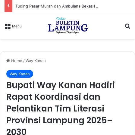
Tuding Pasar Murah dan Ambulans Bekas Hanya Topeng, PPWI Desak Bupati Lampung Utara Cabut Izin Indomaret
S
Menu
Home
/
Way Kanan
Way Kanan
Bupati Way Kanan Hadiri
Rapat Koordinasi dan
Pelantikan Tim Literasi
Provinsi Lampung 2025–
2030