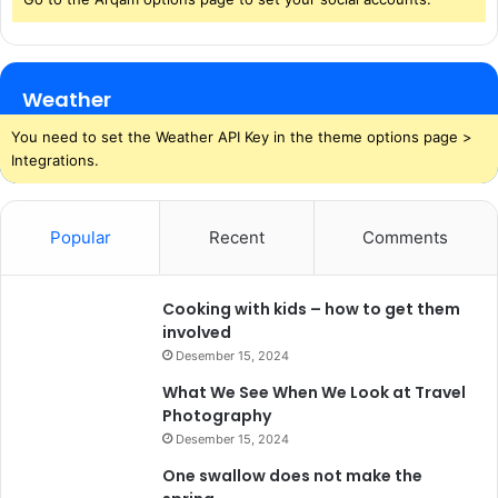
D
i
P
r
Weather
o
v
You need to set the Weather API Key in the theme options page >
i
Integrations.
n
s
i
Popular
Recent
Comments
L
a
m
Cooking with kids – how to get them
p
involved
u
Desember 15, 2024
n
g
What We See When We Look at Travel
Photography
Desember 15, 2024
One swallow does not make the