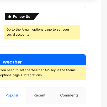
Follow Us
Go to the Arqam options page to set your
social accounts.
Weather
You need to set the Weather API Key in the theme
options page > Integrations.
Popular
Recent
Comments