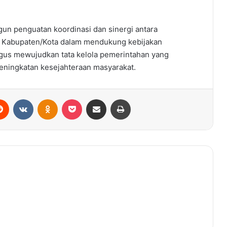
ngun penguatan koordinasi dan sinergi antara
 Kabupaten/Kota dalam mendukung kebijakan
gus mewujudkan tata kelola pemerintahan yang
peningkatan kesejahteraan masyarakat.
Reddit
VKontakte
Odnoklassniki
Pocket
Share via Email
Print