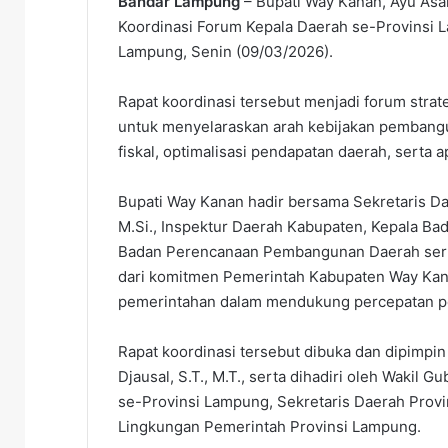
Bandar Lampung
– Bupati Way Kanan, Ayu Asal
n
Koordinasi Forum Kepala Daerah se-Provinsi 
d
Lampung, Senin (09/03/2026).
a
n
e
Rapat koordinasi tersebut menjadi forum strat
m
untuk menyelaraskan arah kebijakan pembang
a
fiskal, optimalisasi pendapatan daerah, serta 
i
l
Bupati Way Kanan hadir bersama Sekretaris Da
M.Si., Inspektur Daerah Kabupaten, Kepala Ba
Badan Perencanaan Pembangunan Daerah sert
dari komitmen Pemerintah Kabupaten Way Kana
pemerintahan dalam mendukung percepatan 
Rapat koordinasi tersebut dibuka dan dipimpi
Djausal, S.T., M.T., serta dihadiri oleh Wakil 
se-Provinsi Lampung, Sekretaris Daerah Provi
Lingkungan Pemerintah Provinsi Lampung.