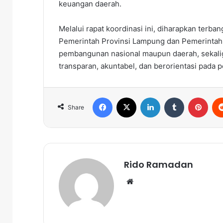
keuangan daerah.
Melalui rapat koordinasi ini, diharapkan terba
Pemerintah Provinsi Lampung dan Pemerintah
pembangunan nasional maupun daerah, sekali
transparan, akuntabel, dan berorientasi pada 
Facebook
X
LinkedIn
Tumblr
Pinterest
Share
Rido Ramadan
We
bsi
te