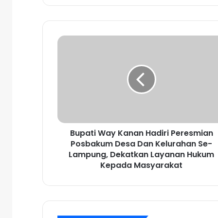
B
u
p
a
t
i
W
a
y
Bupati Way Kanan Hadiri Peresmian
K
Posbakum Desa Dan Kelurahan Se-
a
n
Lampung, Dekatkan Layanan Hukum
a
Kepada Masyarakat
n
H
a
d
i