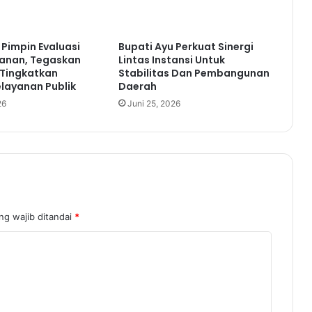
,
P
e
 Pimpin Evaluasi
Bupati Ayu Perkuat Sinergi
m
anan, Tegaskan
Lintas Instansi Untuk
k
Tingkatkan
Stabilitas Dan Pembangunan
a
elayanan Publik
Daerah
b
26
Juni 25, 2026
W
a
y
K
a
n
a
n
ng wajib ditandai
*
P
e
r
c
e
p