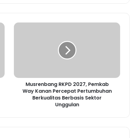
M
u
s
r
e
n
b
a
n
Musrenbang RKPD 2027, Pemkab
g
Way Kanan Percepat Pertumbuhan
R
K
Berkualitas Berbasis Sektor
P
Unggulan
D
2
0
2
7