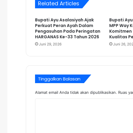
Related Articles
r
i
P
Bupati Ayu Asalasiyah Ajak
Bupati Ayu
e
Perkuat Peran Ayah Dalam
MPP Way K
r
Pengasuhan Pada Peringatan
Komitmen 
e
HARGANAS Ke-33 Tahun 2026
Kualitas P
s
Juni 29, 2026
Juni 26, 20
m
i
a
n
P
Tinggalkan Balasan
o
s
b
Alamat email Anda tidak akan dipublikasikan.
Ruas ya
a
K
k
u
o
m
m
D
e
e