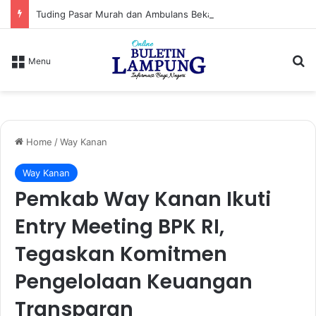
Tuding Pasar Murah dan Ambulans Bekas Hanya Topeng, PPWI Desak Bupati Lampung Utara Cabut Izin Indomaret
S
Menu
Home
/
Way Kanan
Way Kanan
Pemkab Way Kanan Ikuti
Entry Meeting BPK RI,
Tegaskan Komitmen
Pengelolaan Keuangan
Transparan