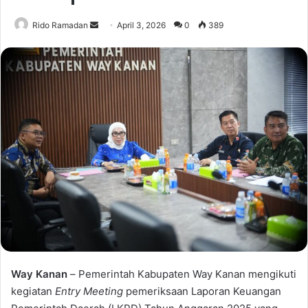
Rido Ramadan
S
April 3, 2026
0
389
e
n
d
a
n
e
m
a
i
l
Way Kanan
–
Pemerintah Kabupaten Way Kanan mengikuti
kegiatan
Entry Meeting
pemeriksaan Laporan Keuangan