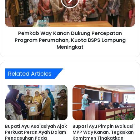
a
b
b
W
W
a
a
y
y
K
Pemkab Way Kanan Dukung Percepatan
K
a
Program Perumahan, Kuota BSPS Lampung
a
n
n
Meningkat
a
a
n
n
,
D
M
u
Related Articles
o
k
m
u
e
n
n
g
t
P
u
e
m
r
P
c
Bupati Ayu Asalasiyah Ajak
Bupati Ayu Pimpin Evaluasi
e
e
Perkuat Peran Ayah Dalam
MPP Way Kanan, Tegaskan
r
Pengasuhan Pada
Komitmen Tingkatkan
p