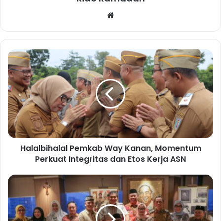
We
bsi
te
H
a
l
a
l
b
i
h
a
Halalbihalal Pemkab Way Kanan, Momentum
l
Perkuat Integritas dan Etos Kerja ASN
a
l
P
P
e
e
m
m
k
k
a