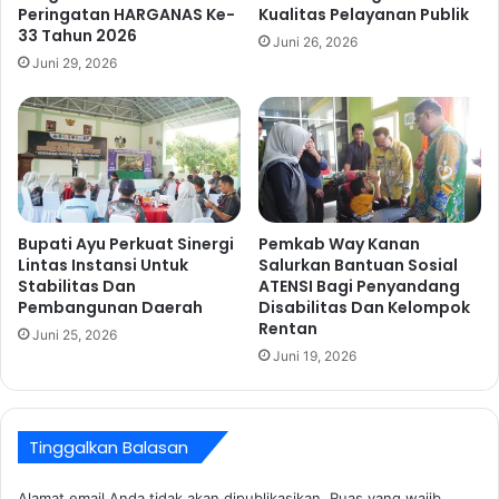
Peringatan HARGANAS Ke-
Kualitas Pelayanan Publik
k
a
33 Tahun 2026
u
t
Juni 26, 2026
a
a
Juni 29, 2026
t
n
I
P
n
r
t
o
e
g
g
r
r
a
Bupati Ayu Perkuat Sinergi
Pemkab Way Kanan
i
m
Lintas Instansi Untuk
Salurkan Bantuan Sosial
t
P
Stabilitas Dan
ATENSI Bagi Penyandang
a
e
Pembangunan Daerah
Disabilitas Dan Kelompok
s
r
Rentan
Juni 25, 2026
d
u
Juni 19, 2026
a
m
n
a
E
h
t
a
Tinggalkan Balasan
o
n
s
,
Alamat email Anda tidak akan dipublikasikan.
Ruas yang wajib